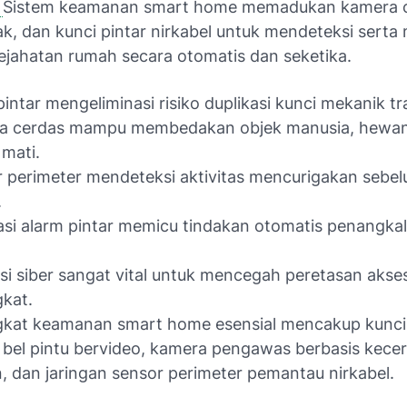
—
Sistem keamanan smart home memadukan kamera c
ak, dan kunci pintar nirkabel untuk mendeteksi sert
jahatan rumah secara otomatis dan seketika.
pintar mengeliminasi risiko duplikasi kunci mekanik tra
a cerdas mampu membedakan objek manusia, hewan
mati.
 perimeter mendeteksi aktivitas mencurigakan sebelu
.
asi alarm pintar memicu tindakan otomatis penangk
si siber sangat vital untuk mencegah peretasan akse
kat.
gkat keamanan smart home esensial mencakup kunci
, bel pintu bervideo, kamera pengawas berbasis kece
, dan jaringan sensor perimeter pemantau nirkabel.