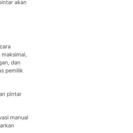
pintar akan
ecara
 maksimal,
gan, dan
s pemilik
an pintar
vasi manual
sarkan