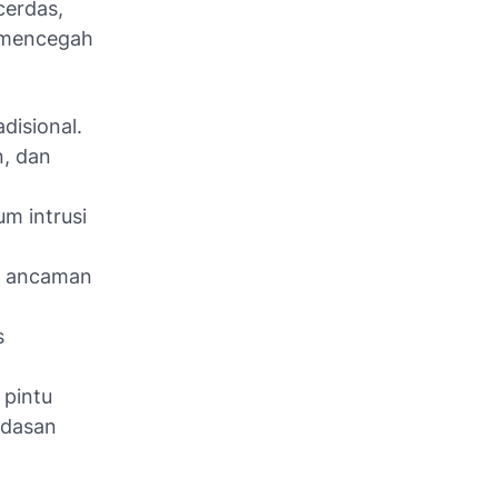
erdas,
a mencegah
disional.
, dan
m intrusi
al ancaman
s
 pintu
rdasan