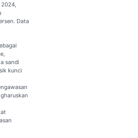
n 2024,
u
ersen. Data
ebagai
e,
ta sandi
sik kunci
engawasan
engharuskan
at
asan