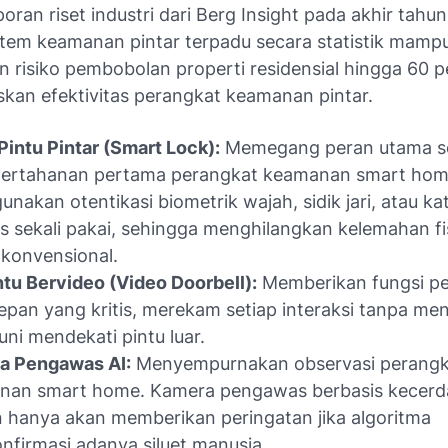
oran riset industri dari Berg Insight pada akhir tahu
istem keamanan pintar terpadu secara statistik mamp
 risiko pembobolan properti residensial hingga 60 p
skan efektivitas perangkat keamanan pintar.
Pintu Pintar (Smart Lock):
Memegang peran utama s
 pertahanan pertama perangkat keamanan smart hom
nakan otentikasi biometrik wajah, sidik jari, atau ka
s sekali pakai, sehingga menghilangkan kelemahan fi
konvensional.
ntu Bervideo (Video Doorbell):
Memberikan fungsi p
epan yang kritis, merekam setiap interaksi tanpa m
ni mendekati pintu luar.
a Pengawas AI:
Menyempurnakan observasi perangk
nan smart home. Kamera pengawas berbasis kecerd
 hanya akan memberikan peringatan jika algoritma
firmasi adanya siluet manusia.