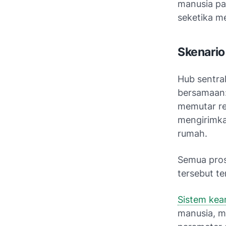
manusia pad
seketika me
Skenario
Hub sentra
bersamaan:
memutar re
mengirimka
rumah.
Semua pros
tersebut te
Sistem kea
manusia, m