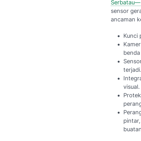
Serbatau
sensor ger
ancaman ke
Kunci 
Kamer
benda 
Sensor
terjadi
Integr
visual.
Protek
perang
Peran
pintar
buatan