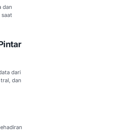
a dan
 saat
intar
ata dari
tral, dan
kehadiran