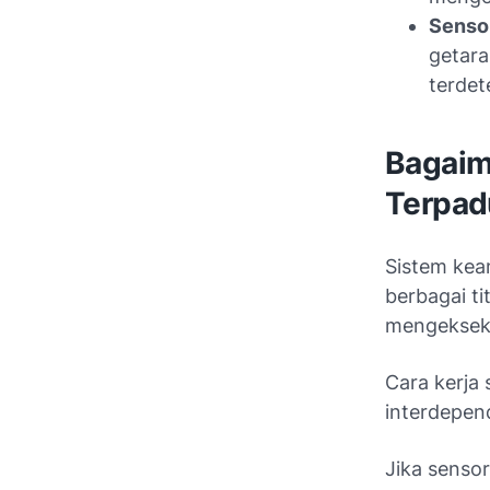
Sensor
getara
terdet
Bagaim
Terpad
Sistem kea
berbagai ti
mengekseku
Cara kerja
interdepen
Jika senso