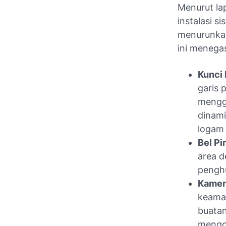
Menurut lap
instalasi s
menurunkan
ini menega
Kunci 
garis
menggu
dinami
logam 
Bel Pi
area d
penghu
Kamer
keama
buatan
mengon