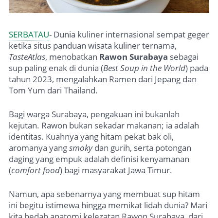
SERBATAU
- Dunia kuliner internasional sempat geger
ketika situs panduan wisata kuliner ternama,
TasteAtlas
, menobatkan
Rawon Surabaya
sebagai
sup paling enak di dunia (
Best Soup in the World
) pada
tahun 2023, mengalahkan Ramen dari Jepang dan
Tom Yum dari Thailand.
Bagi warga Surabaya, pengakuan ini bukanlah
kejutan. Rawon bukan sekadar makanan; ia adalah
identitas. Kuahnya yang hitam pekat bak oli,
aromanya yang
smoky
dan gurih, serta potongan
daging yang empuk adalah definisi kenyamanan
(
comfort food
) bagi masyarakat Jawa Timur.
Namun, apa sebenarnya yang membuat sup hitam
ini begitu istimewa hingga memikat lidah dunia? Mari
kita bedah anatomi kelezatan Rawon Surabaya, dari