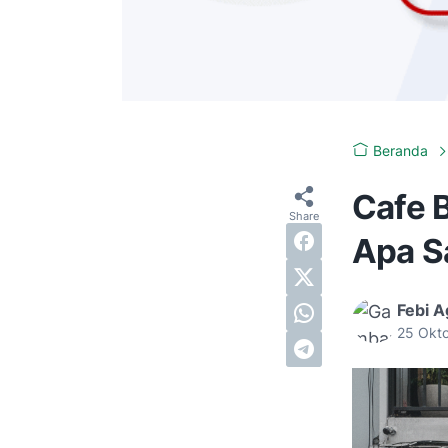
Beranda
Cafe 
Apa S
Febi A
25 Okt