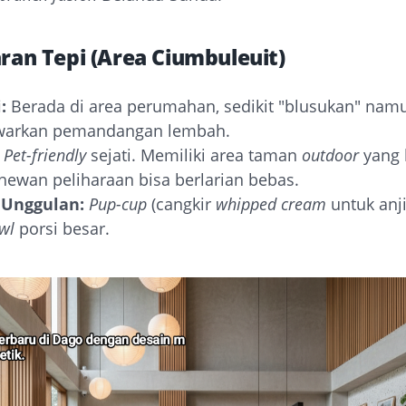
aran Tepi (Area Ciumbuleuit)
:
Berada di area perumahan, sedikit "blusukan" nam
arkan pemandangan lembah.
Pet-friendly
sejati. Memiliki area taman
outdoor
yang 
ewan peliharaan bisa berlarian bebas.
Unggulan:
Pup-cup
(cangkir
whipped cream
untuk anj
wl
porsi besar.