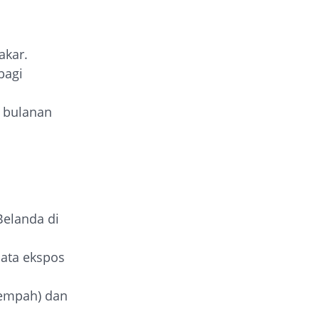
akar.
bagi
i bulanan
elanda di
bata ekspos
rempah) dan