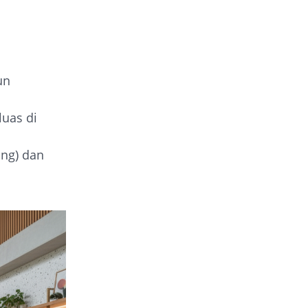
un
luas di
ing) dan