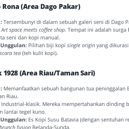
o Rona (Area Dago Pakar)
:
Tersembunyi di dalam sebuah galeri seni di Dago P
Art space meets coffee shop
. Tempat ini adalah surga 
ta seni dan kopi manual.
Unggulan:
Pilihan biji kopi
single origin
yang dikuras
scara tea
(teh kulit kopi).
ik 1928 (Area Riau/Taman Sari)
:
Memanfaatkan sebuah bangunan tua peninggalan B
n Riau.
Industrial-klasik. Mereka mempertahankan dinding 
n lantai tegel kuno.
Unggulan:
Es Kopi Susu Batavia (dengan sentuhan 
brunch
fusion
Belanda-Sunda.