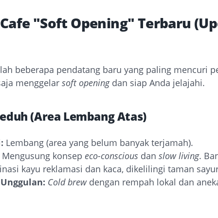
 Cafe "Soft Opening" Terbaru (U
alah beberapa pendatang baru yang paling mencuri pe
saja menggelar
soft opening
dan siap Anda jelajahi.
 Teduh (Area Lembang Atas)
:
Lembang (area yang belum banyak terjamah).
Mengusung konsep
eco-conscious
dan
slow living
. Ba
nasi kayu reklamasi dan kaca, dikelilingi taman sayur
Unggulan:
Cold brew
dengan rempah lokal dan ane