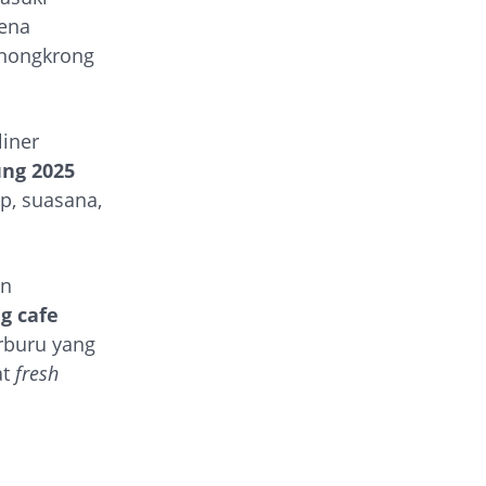
ena
 nongkrong
liner
ng 2025
p, suasana,
an
g cafe
rburu yang
at
fresh