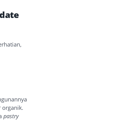
pdate
rhatian,
ngunannya
 organik.
ka
pastry