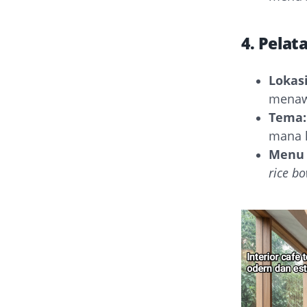
4. Pelat
Lokasi
menaw
Tema:
mana h
Menu 
rice bo