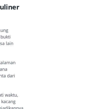
uliner
sung
 bukti
sa lain
ngalaman
hana
nta dari
ti waktu,
u kacang
njadikannya