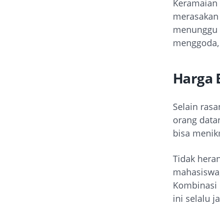
Keramaian 
merasakan 
menunggu p
menggoda, 
Harga 
Selain rasa
orang data
bisa menikm
Tidak heran
mahasiswa,
Kombinasi 
ini selalu ja