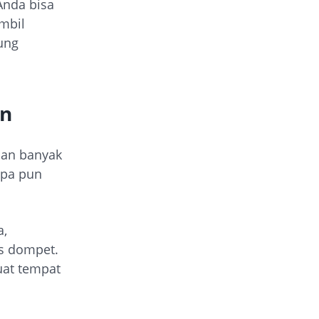
Anda bisa
mbil
ung
an
asan banyak
apa pun
a,
s dompet.
uat tempat