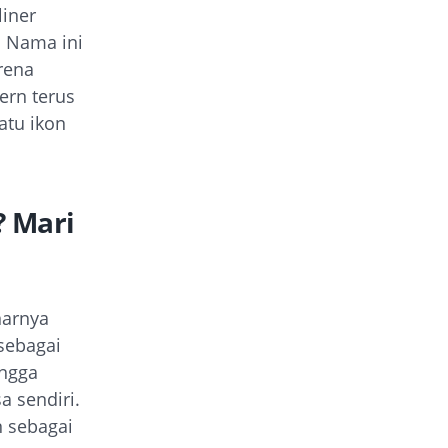
iner
. Nama ini
rena
ern terus
atu ikon
 Mari
narnya
 sebagai
ingga
a sendiri.
n sebagai