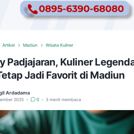
Artikel
Madiun
Wisata Kuliner
 Padjajaran, Kuliner Legenda
etap Jadi Favorit di Madiun
gil Ardadama
tember 2025
•
0
•
3
menit membaca