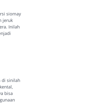
orsi siomay
 jeruk
ra. Inilah
njadi
di sinilah
ental,
ya bisa
ggunaan