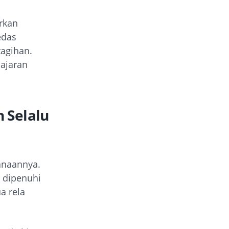
rkan
edas
agihan.
ajaran
 Selalu
anaannya.
 dipenuhi
a rela