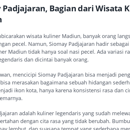
 Padjajaran, Bagian dari Wisata K
n
bicarakan wisata kuliner Madiun, banyak orang lang
engan pecel. Namun, Siomay Padjajaran hadir sebagai
er Madiun tidak hanya soal nasi pecel. Ada variasi ra
egendaris dan dicintai banyak orang.
awan, mencicipi Siomay Padjajaran bisa menjadi pe
 bisa merasakan bagaimana sebuah hidangan seder
adi ikon kota, hanya karena konsistensi rasa dan ci
gemarnya.
jajaran adalah kuliner legendaris yang sudah melewa
 bertahan dengan cita rasa yang tidak berubah. Bumb
omay lembut, dan suasana tempat yang sederhana me