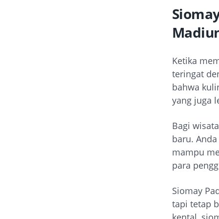
Siomay
Madiu
Ketika mem
teringat d
bahwa kulin
yang juga l
Bagi wisat
baru. Anda
mampu menj
para peng
Siomay Pad
tapi tetap
kental, si