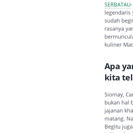
SERBATAU
legendaris 
sudah begi
rasanya ya
bermuncula
kuliner Ma
Apa ya
kita te
Siomay, Ca
bukan hal b
jajanan kh
matang. Nam
Begitu jug