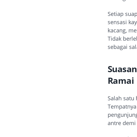
Setiap sua
sensasi ka
kacang, me
Tidak berl
sebagai sa
Suasan
Ramai
Salah satu
Tempatnya 
pengunjung.
antre demi