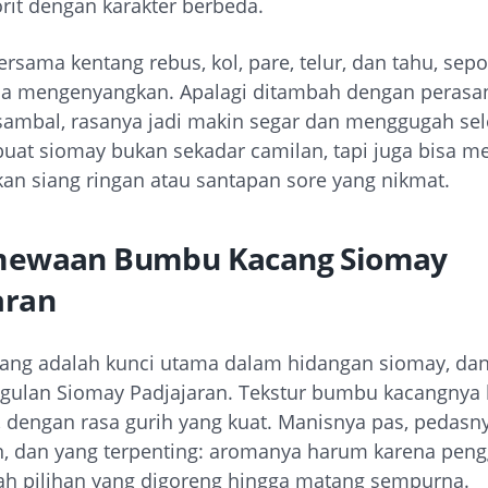
orit dengan karakter berbeda.
ersama kentang rebus, kol, pare, telur, dan tahu, sep
asa mengenyangkan. Apalagi ditambah dengan perasan
sambal, rasanya jadi makin segar dan menggugah sele
at siomay bukan sekadar camilan, tapi juga bisa me
kan siang ringan atau santapan sore yang nikmat.
mewaan Bumbu Kacang Siomay
aran
ng adalah kunci utama dalam hidangan siomay, dan 
ggulan Siomay Padjajaran. Tekstur bumbu kacangnya k
, dengan rasa gurih yang kuat. Manisnya pas, pedasn
n, dan yang terpenting: aromanya harum karena pen
ah pilihan yang digoreng hingga matang sempurna.