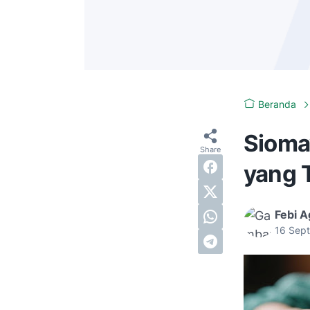
Beranda
Siomay
yang T
Febi A
16 Sep