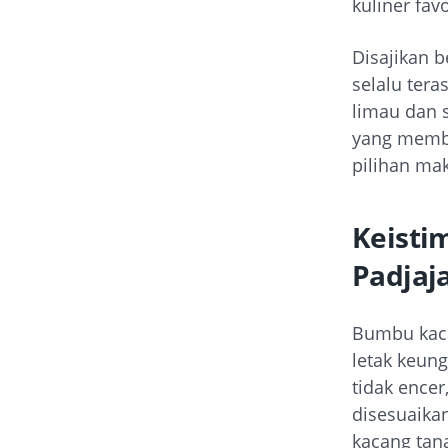
kuliner fav
Disajikan b
selalu ter
limau dan 
yang membu
pilihan ma
Keisti
Padjaj
Bumbu kaca
letak keun
tidak encer
disesuaika
kacang tan