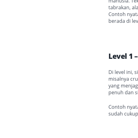
manusia. Tek
tabrakan, ala
Contoh nyata
berada di le
Level 1 
Di level ini
misalnya cru
yang menjaga
penuh dan s
Contoh nyata
sudah cukup 