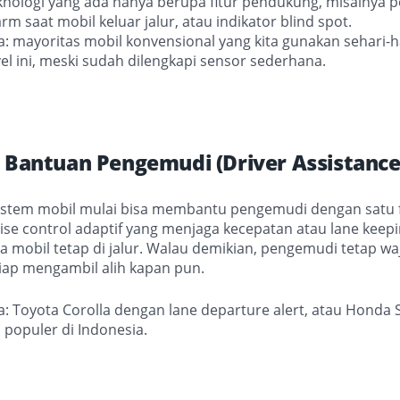
nologi yang ada hanya berupa fitur pendukung, misalnya p
rm saat mobil keluar jalur, atau indikator blind spot.
: mayoritas mobil konvensional yang kita gunakan sehari-h
vel ini, meski sudah dilengkapi sensor sederhana.
– Bantuan Pengemudi (Driver Assistance
, sistem mobil mulai bisa membantu pengemudi dengan satu f
ise control adaptif yang menjaga kecepatan atau lane keepi
 mobil tetap di jalur. Walau demikian, pengemudi tetap w
iap mengambil alih kapan pun.
: Toyota Corolla dengan lane departure alert, atau Honda 
populer di Indonesia.