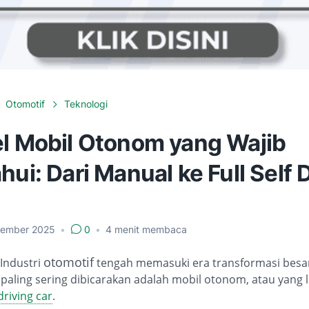
Otomotif
Teknologi
el Mobil Otonom yang Wajib
hui: Dari Manual ke Full Self 
tember 2025
•
0
•
4
menit membaca
otomotif
Industri
tengah memasuki era transformasi besar
 paling sering dibicarakan adalah mobil otonom, atau yang l
driving car
.