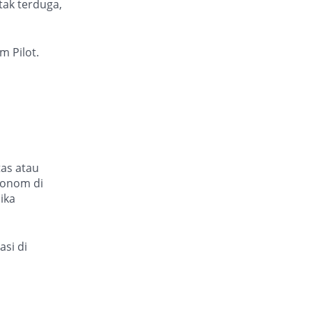
 tak terduga,
m Pilot.
tas atau
tonom di
ika
si di