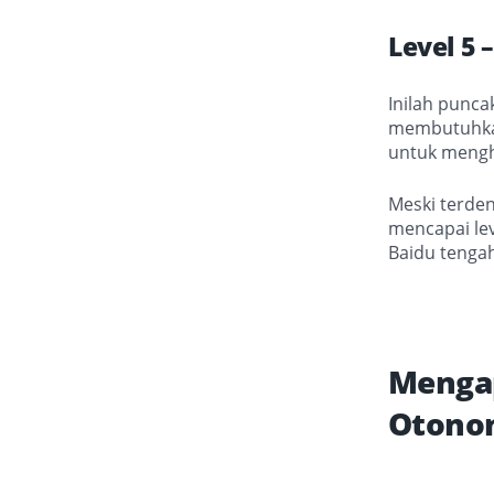
Level 5 
Inilah punca
membutuhkan
untuk mengha
Meski terden
mencapai lev
Baidu tenga
Mengap
Otono