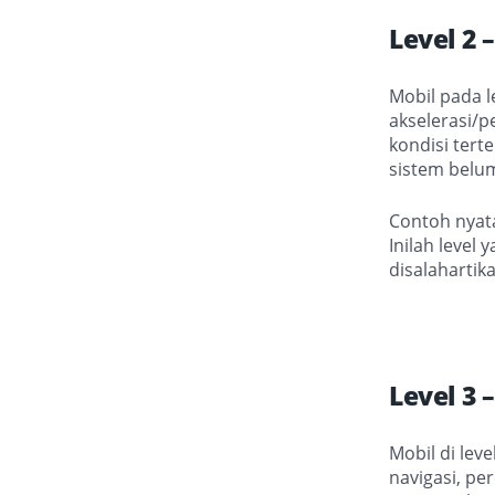
Level 2 
Mobil pada l
akselerasi/p
kondisi tert
sistem belu
Contoh nyata
Inilah level 
disalahartik
Level 3 
Mobil di lev
navigasi, pe