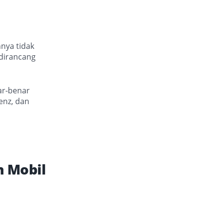
hnya tidak
 dirancang
ar-benar
enz, dan
 Mobil