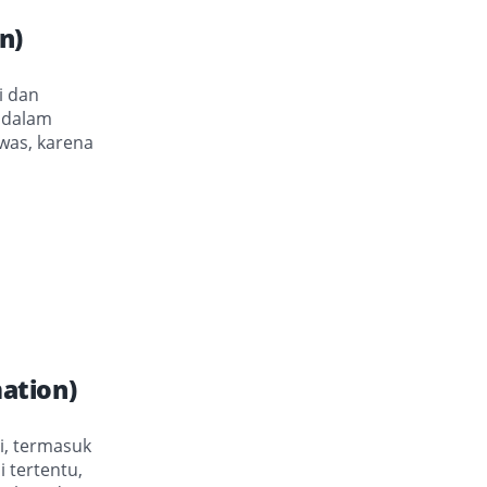
n)
i dan
i dalam
awas, karena
ation)
i, termasuk
 tertentu,