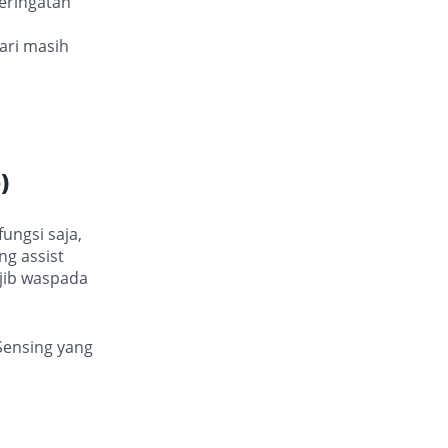
eringatan
ari masih
)
ungsi saja,
ng assist
ajib waspada
Sensing yang