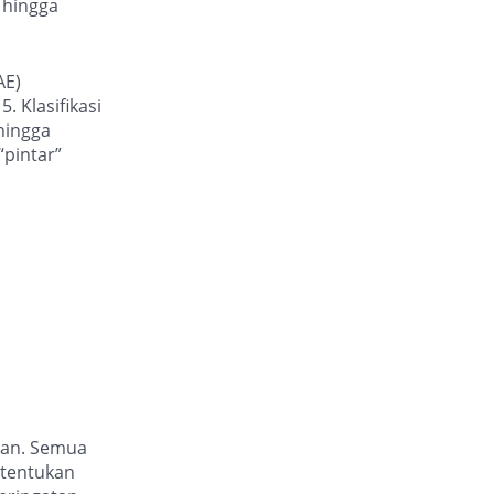
 hingga
AE)
. Klasifikasi
 hingga
pintar”
aan. Semua
itentukan