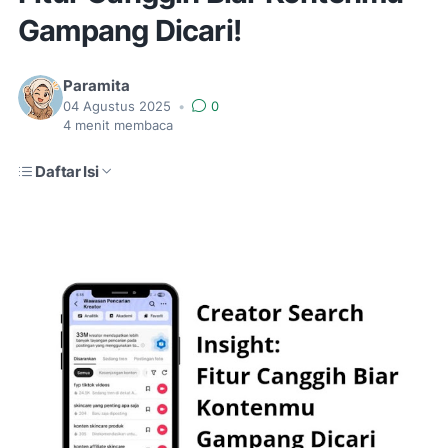
Gampang Dicari!
Paramita
04 Agustus 2025
•
0
4
menit membaca
Daftar Isi