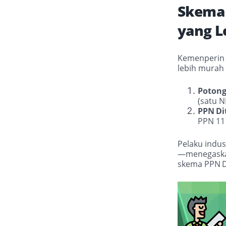
Skema 
yang L
Kemenperin 
lebih murah 
Potong
(satu N
PPN
Di
PPN 11
Pelaku indus
—menegaskan
skema PPN
D