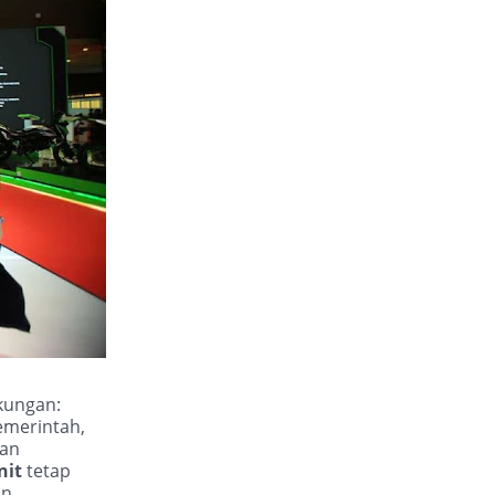
kungan:
emerintah,
ian
nit
tetap
an