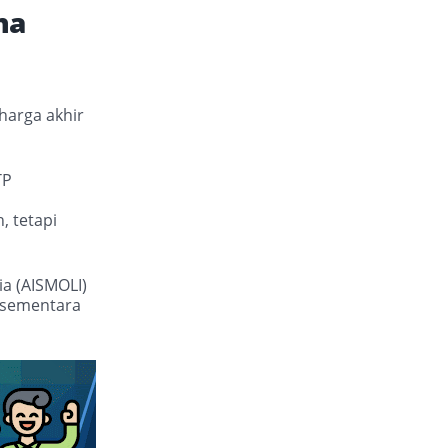
na
harga akhir
TP
 tetapi
ia (AISMOLI)
 sementara