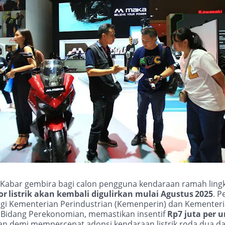
Kabar gembira bagi calon pengguna kendaraan ramah ling
or
listrik akan kembali digulirkan mulai Agustus
2025
. P
ergi Kementerian Perindustrian (Kemenperin) dan Kementer
 Bidang Perekonomian, memastikan insentif
Rp7 juta per u
an demi mempercepat adopsi kendaraan listrik roda dua d