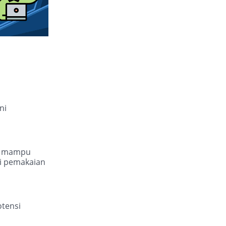
ni
in mampu
i pemakaian
otensi