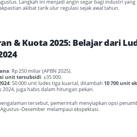
gustus. Langkah ini menjadi angin segar bagi industri yan
dakpastian akibat tarik ulur regulasi sejak awal tahun.
an & Kuota 2025: Belajar dari L
2024
dana
: Rp
250
miliar (APBN 2025).
i unit tersubsidi
: ±35
000.
2024
: 50
000 unit ludes tiga kuartal, ditambah
10
700 unit e
 2024, juga habis dalam hitungan pekan.
i pengalaman tersebut, pemerintah menyiapkan opsi pena
n Agustus–Desember melampaui ekspektasi.