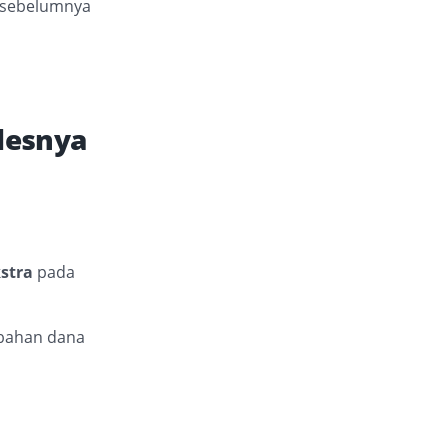
g sebelumnya
udesnya
kstra
pada
mbahan dana