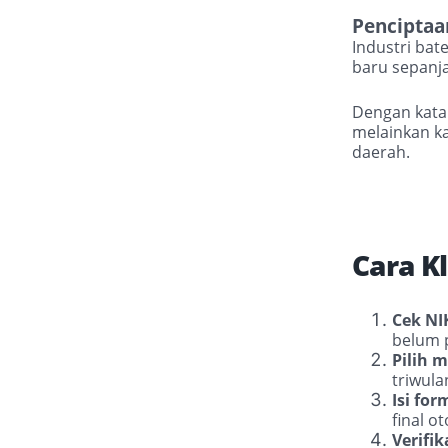
Penciptaa
Industri bat
baru sepanja
Dengan kata 
melainkan kat
daerah.
Cara K
Cek NI
belum 
Pilih 
triwula
Isi for
final o
Verifik