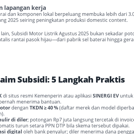
n lapangan kerja
erai dan komponen lokal berpeluang membuka lebih dari 3
.
ng 2025 seiring peningkatan produksi domestic content.
lain, Subsidi Motor Listrik Agustus
2025 bukan sekadar pot
alis rantai pasok hijau—dari pabrik sel baterai hingga gerai
laim Subsidi: 5 Langkah Praktis
K
di situs resmi Kemenperin atau aplikasi
SINERGI EV
untuk
pernah menerima bantuan.
motor
dengan
TKDN
≥
40
%
(daftar merek dan model diperba
n).
mulir di diler
; potongan Rp7 juta langsung tercetak di invoi
tomatis turun setara PPN DTP bila skema tersebut dipakai.
asi digital
oleh bank penyalur; diler menerima dana penggan