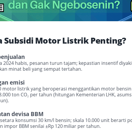
 Subsidi
Motor Listrik Penting?
penjualan
a 2024 habis, pesanan turun tajam; kepastian insentif diyaki
an minat beli yang sempat tertahan.
an emisi
0 motor
listrik yang beroperasi menggantikan motor bens
8
000 ton CO
per tahun (hitungan Kementerian
LHK, asums
.
₂
un).
tan devisa BBM
k setara konsumsi 30 km/l bensin; skala 10
000 unit berarti p
.
 impor BBM senilai ±Rp
120
miliar per tahun.