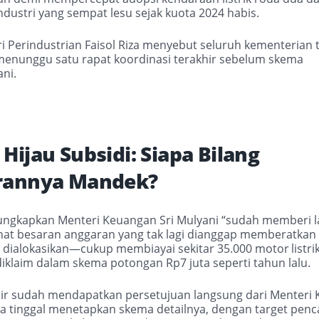
ustri yang sempat lesu sejak kuota 2024 habis.
i Perindustrian Faisol Riza menyebut seluruh kementerian 
 menunggu satu rapat koordinasi terakhir sebelum skema
ni.
Hijau Subsidi: Siapa Bilang
rannya Mandek?
ungkapkan Menteri Keuangan Sri Mulyani “sudah memberi l
hat besaran anggaran yang tak lagi dianggap memberatkan f
r dialokasikan—cukup membiayai sekitar 35
000 motor
listri
.
iklaim dalam skema potongan Rp7 juta seperti tahun lalu.
hir sudah mendapatkan persetujuan langsung dari Menteri
ya tinggal menetapkan skema detailnya, dengan target penc