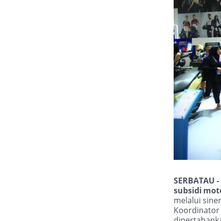
SERBATAU -
subsidi
mot
melalui sin
Koordinator
dipertahank