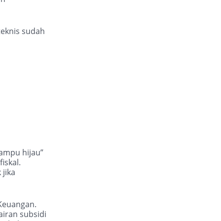
teknis sudah
ampu hijau”
iskal.
k jika
 Keuangan.
airan subsidi