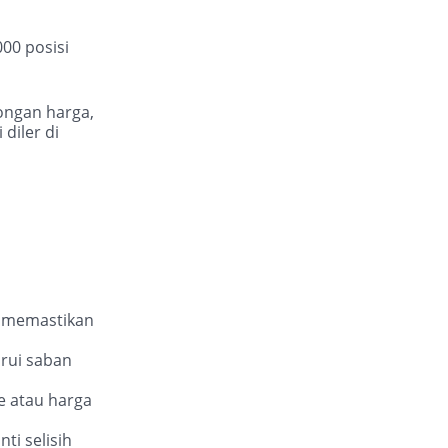
000 posisi
ongan harga,
 diler di
 memastikan
rui saban
ce atau harga
ti selisih