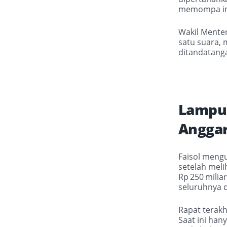
memompa ind
Wakil Menter
satu suara,
ditandatanga
Lampu 
Angga
Faisol meng
setelah meli
Rp
250
milia
seluruhnya d
Rapat terak
Saat ini han