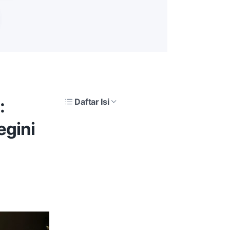
:
Daftar Isi
egini