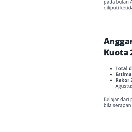
pada bulan A
diliputi keti
Anggar
Kuota 
Total 
Estimas
Rekor 
Agustus
Belajar dar
bila serapa