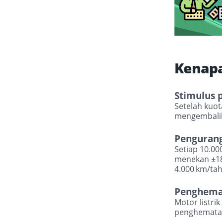
Kenapa
Stimulus 
Setelah kuot
mengembalik
Pengurang
Setiap 10
00
.
menekan ±1
4
000
km/tah
.
Penghema
Motor listri
penghematan