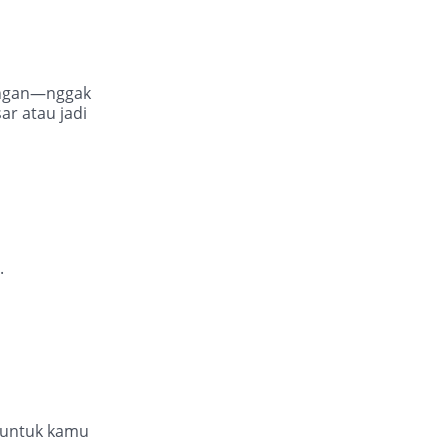
ringan—nggak
ar atau jadi
.
k untuk kamu