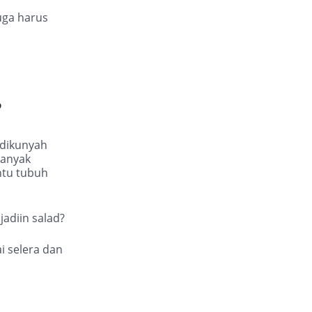
juga harus
?
 dikunyah
banyak
antu tubuh
jadiin salad?
i selera dan