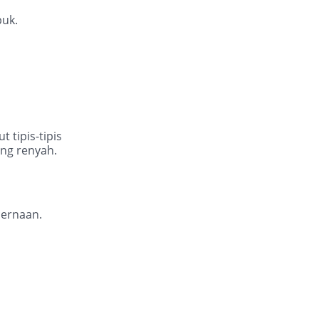
puk.
 tipis-tipis
ang renyah.
cernaan.