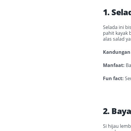
1. Sel
Selada ini b
pahit kayak 
alas salad y
Kandungan 
Manfaat:
Ba
Fun fact:
Sem
2. Ba
Si hijau lem