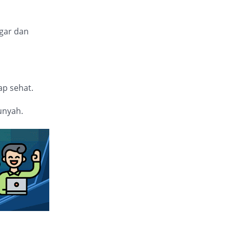
egar dan
ap sehat.
kunyah.