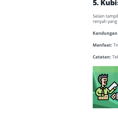
5. Kub
Selain tampi
renyah yang 
Kandungan 
Manfaat:
Ti
Catatan:
Tek