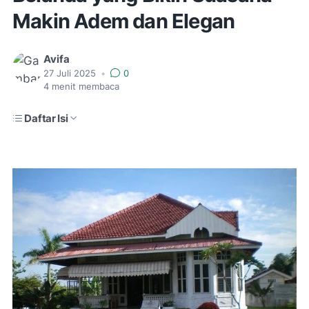
Makin Adem dan Elegan
Avifa
27 Juli 2025
•
0
4
menit membaca
Daftar Isi