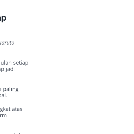
ap
Naruto
ulan setiap
p jadi
e paling
al.
gkat atas
orm