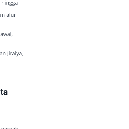
, hingga
m alur
awal,
n Jiraiya,
ta
 pernah