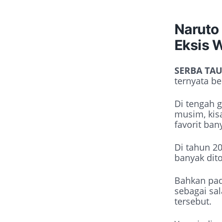
Naruto
Eksis 
SERBA TA
ternyata b
Di tengah 
musim, kisa
favorit ban
Di tahun 20
banyak dito
Bahkan pad
sebagai sa
tersebut.