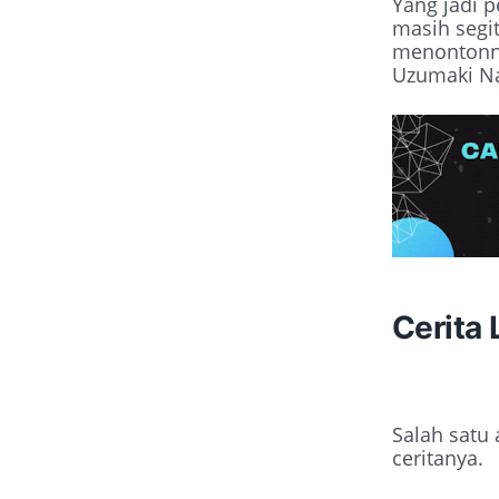
Yang jadi 
masih segi
menontonny
Uzumaki N
Cerita
Salah satu
ceritanya.