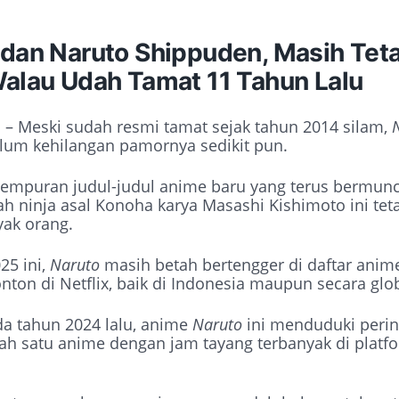
 dan Naruto Shippuden, Masih Tet
Walau Udah Tamat 11 Tahun Lalu
U
– Meski sudah resmi tamat sejak tahun 2014 silam,
elum kehilangan pamornya sedikit pun.
gempuran judul-judul anime baru yang terus bermunc
h ninja asal Konoha karya Masashi Kishimoto ini teta
yak orang.
25 ini,
Naruto
masih betah bertengger di daftar anim
nton di Netflix, baik di Indonesia maupun secara glob
a tahun 2024 lalu, anime
Naruto
ini menduduki perin
lah satu anime dengan jam tayang terbanyak di platf