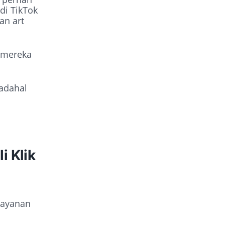
di TikTok
an art
t mereka
padahal
i Klik
layanan