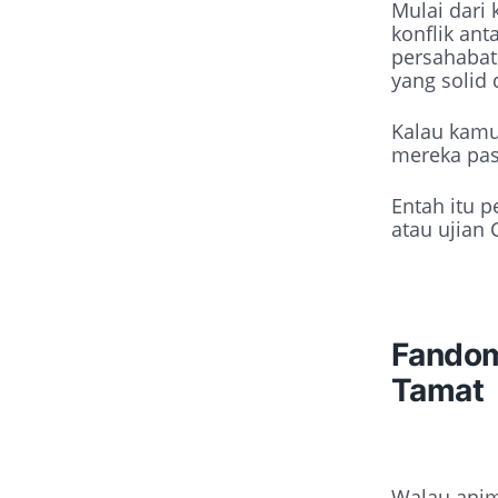
Mulai dari 
konflik ant
persahabat
yang solid
Kalau kamu
mereka pas
Entah itu p
atau ujian 
Fandom 
Tamat
Walau anim