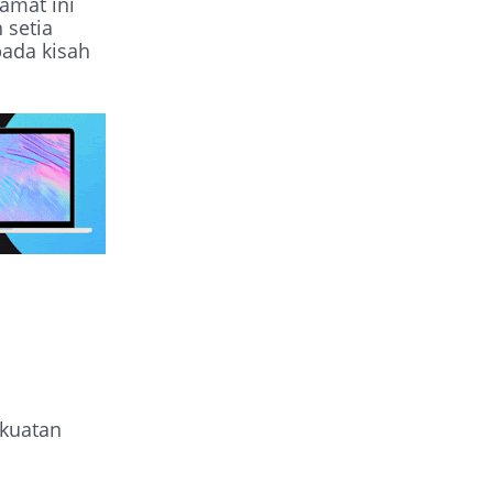
amat ini
 setia
pada kisah
ekuatan