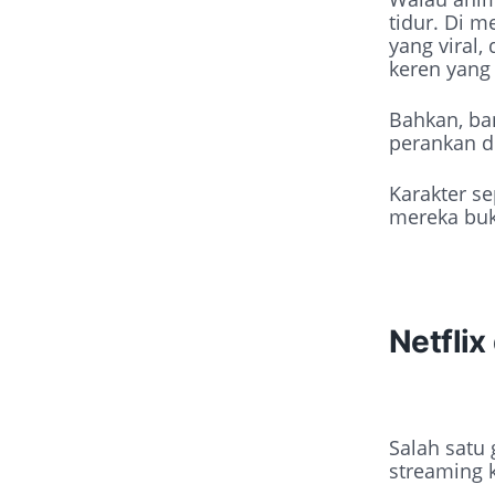
tidur. Di m
yang viral,
keren yang 
Bahkan, ba
perankan di
Karakter se
mereka buk
Netflix
Salah satu
streaming k