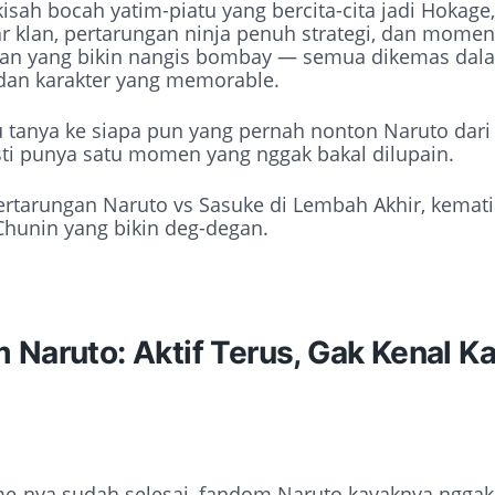
kisah bocah yatim-piatu yang bercita-cita jadi Hokage
ar klan, pertarungan ninja penuh strategi, dan momen
an yang bikin nangis bombay — semua dikemas dala
 dan karakter yang memorable.
 tanya ke siapa pun yang pernah nonton Naruto dari 
ti punya satu momen yang nggak bakal dilupain.
ertarungan Naruto vs Sasuke di Lembah Akhir, kematia
Chunin yang bikin deg-degan.
Naruto: Aktif Terus, Gak Kenal Ka
e-nya sudah selesai, fandom Naruto kayaknya nggak