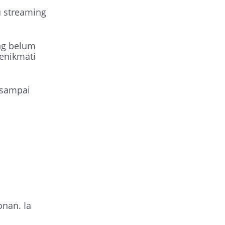
u streaming
ng belum
enikmati
 sampai
nan. Ia