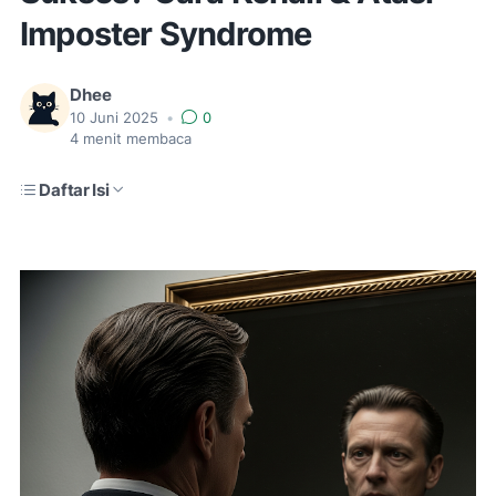
Imposter Syndrome
Dhee
10 Juni 2025
•
0
4
menit membaca
Daftar Isi