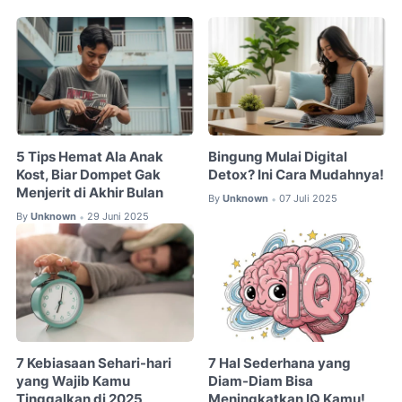
5 Tips Hemat Ala Anak
Bingung Mulai Digital
Kost, Biar Dompet Gak
Detox? Ini Cara Mudahnya!
Menjerit di Akhir Bulan
By
Unknown
07 Juli 2025
•
By
Unknown
29 Juni 2025
•
7 Kebiasaan Sehari-hari
7 Hal Sederhana yang
yang Wajib Kamu
Diam-Diam Bisa
Tinggalkan di 2025
Meningkatkan IQ Kamu!